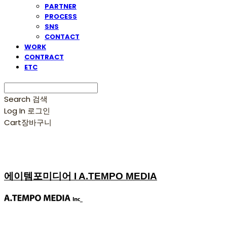
PARTNER
PROCESS
SNS
CONTACT
WORK
CONTRACT
ETC
Search
검색
Log In
로그인
Cart
장바구니
에이템포미디어 I A.TEMPO MEDIA