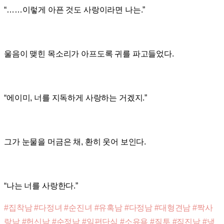
“……이렇게 아픈 것도 사랑이라면 나는.”
울음이 맺힌 목소리가 아프도록 귀를 파고들었다.
“에이미, 너를 지독하게 사랑하는 거겠지.”
그가 눈물을 머금은 채, 환히 웃어 보인다.
“나는 너를 사랑한다.”
#집착남 #다정녀 #순진녀 #유혹남 #다정남 #대형견남 #짝사
랑남 #헌신남 #순정남 #일편단심 #소유욕 #질투 #직진남 #냉