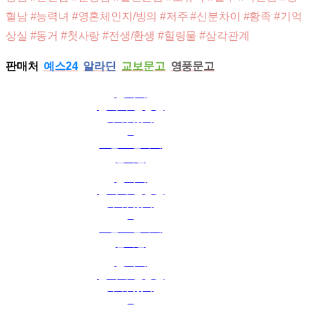
혈남 #능력녀 #영혼체인지/빙의 #저주 #신분차이 #황족 #기억
상실 #동거 #첫사랑 #전생/환생 #힐링물 #삼각관계
판매처
예스24
알라딘
교보문고
영풍문고
언니가
남자 주인공을
주워 왔다
5
로맨스 판타지
문시현
언니가
남자 주인공을
주워 왔다
4
로맨스 판타지
문시현
언니가
남자 주인공을
주워 왔다
3