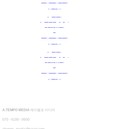
로맨스 판타지
문시현
언니가
남자 주인공을
주워 왔다
2
로맨스 판타지
문시현
언니가
남자 주인공을
주워 왔다
1
로맨스 판타지
문시현
A.TEMPO MEDIA
에이템포 미디어
070 - 4100 - 0600