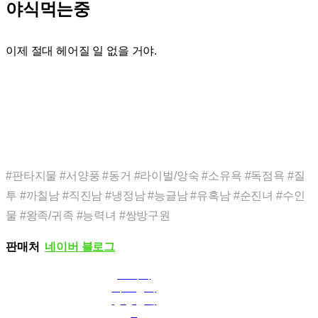
야식먹는중
이제 절대 헤어질 일 없을 거야.
#판타지물 #서양풍 #동거 #라이벌/앙숙 #소유욕 #독점욕 #질
투 #까칠남 #직진남 #냉정남 #능글남 #유혹남 #순진녀 #수인
물 #왕족/귀족 #능력녀 #쌍방구원
판매처
네이버 블로그
토끼와
흑표범의
공생관계
4