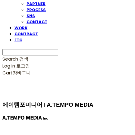
PARTNER
PROCESS
SNS
CONTACT
WORK
CONTRACT
ETC
Search
검색
Log In
로그인
Cart
장바구니
에이템포미디어 I A.TEMPO MEDIA