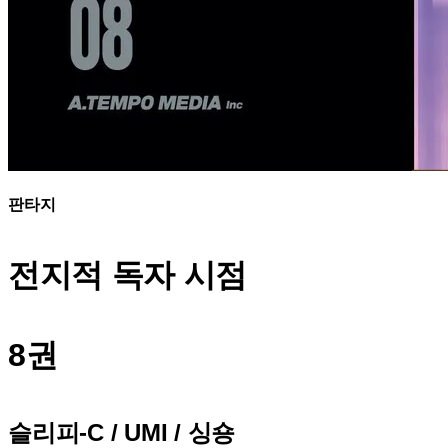
판타지
전지적 독자 시점
8권
슬리피-C / UMI / 싱숑