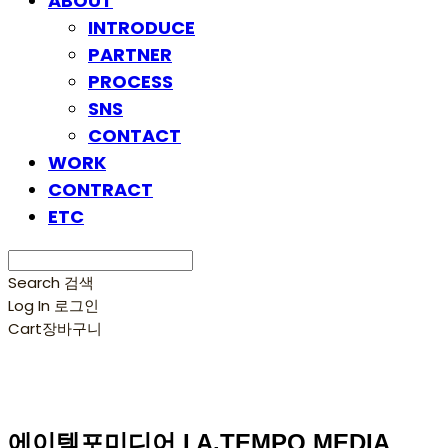
ABOUT
INTRODUCE
PARTNER
PROCESS
SNS
CONTACT
WORK
CONTRACT
ETC
Search
검색
Log In
로그인
Cart
장바구니
에이템포미디어 I A.TEMPO MEDIA