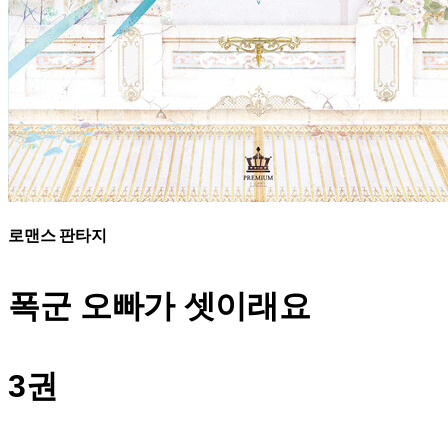
로맨스 판타지
폭군 오빠가
셋이래요
3권