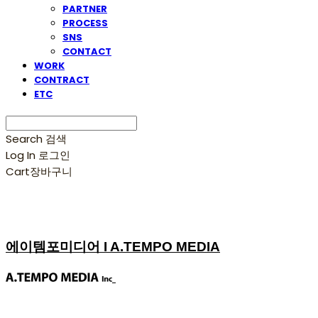
PARTNER
PROCESS
SNS
CONTACT
WORK
CONTRACT
ETC
Search
검색
Log In
로그인
Cart
장바구니
에이템포미디어 I A.TEMPO MEDIA