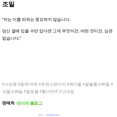
조밀
“저는 이름 따위는 중요하지 않습니다.
당신 곁에 있을 수만 있다면 그게 무엇이건, 어떤 것이건, 상관
없습니다.”
#서양풍 #왕족/귀족 #로맨스판타지 #육아물 #팔불출오빠들 #
괴물오빠들 #힐링물 #황녀여주 #고대용
판매처
네이버 블로그
폭군 오빠가