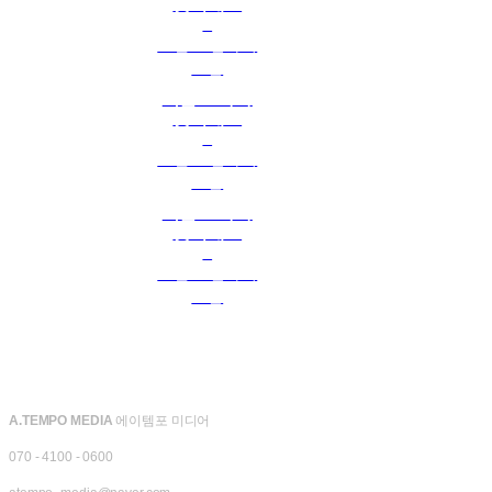
셋이래요
3
로맨스 판타지
조밀
폭군 오빠가
셋이래요
2
로맨스 판타지
조밀
폭군 오빠가
셋이래요
1
로맨스 판타지
조밀
A.TEMPO MEDIA
에이템포 미디어
070 - 4100 - 0600