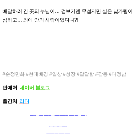
배달하러 간 곳의 누님이… 겉보기엔 무섭지만 실은 낯가림이
심하고… 최애 안의 사람이었다니?!
#순정만화 #현대배경 #일상 #성장 #달달함 #감동 #다정남
판매처
네이버 블로그
출간처
리디
배달처 누님이 너무 무섭다
3
일본만화
요리마 리요