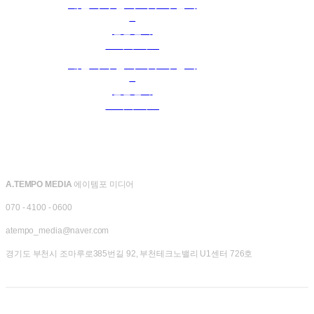
배달처 누님이 너무 무섭다
2
일본만화
요리마 리요
배달처 누님이 너무 무섭다
1
일본만화
요리마 리요
A.TEMPO MEDIA
에이템포 미디어
070 - 4100 - 0600
atempo_media@naver.com
경기도 부천시 조마루로385번길 92, 부천테크노밸리 U1센터 726호