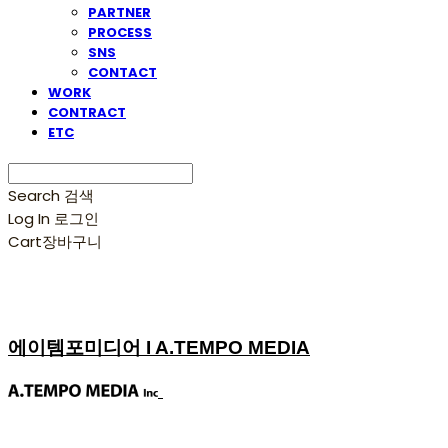
PARTNER
PROCESS
SNS
CONTACT
WORK
CONTRACT
ETC
Search
검색
Log In
로그인
Cart
장바구니
에이템포미디어 I A.TEMPO MEDIA