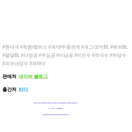
#현대극 #학원/캠퍼스 #계약/주종관계 #개그/코믹BL #해외BL
#달달BL #다정공 #무심공 #미남공 #미인수 #적극수 #허당수
#외유내강수 #계략수
판매처
네이버 블로그
출간처
리디
나나세와 키스하지 마
일본BL
후지미네 시키