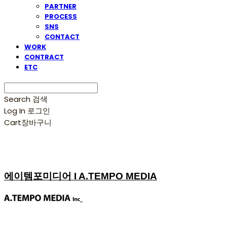
PARTNER
PROCESS
SNS
CONTACT
WORK
CONTRACT
ETC
Search
검색
Log In
로그인
Cart
장바구니
에이템포미디어 I A.TEMPO MEDIA