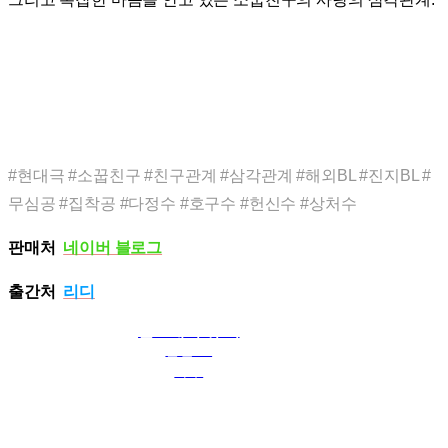
#현대극 #소꿉친구 #친구관계 #삼각관계 #해외BL #진지BL #
무심공 #집착공 #다정수 #호구수 #헌신수 #상처수
판매처
네이버 블로그
출간처
리디
돌고래의 귀 뼈
일본BL
샤쿠