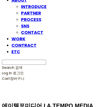
ABOUT
INTRODUCE
PARTNER
PROCESS
SNS
CONTACT
WORK
CONTRACT
ETC
Search
검색
Log In
로그인
Cart
장바구니
에이템포미디어 I A.TEMPO MEDIA