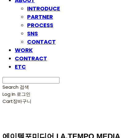
ABOUT
INTRODUCE
PARTNER
PROCESS
SNS
CONTACT
WORK
CONTRACT
ETC
Search
검색
Log In
로그인
Cart
장바구니
에이템포미디어 I A.TEMPO MEDIA