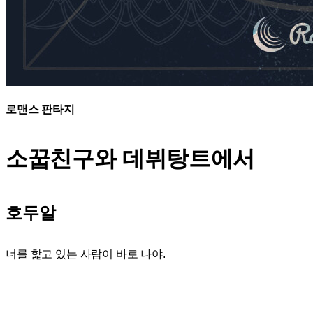
로맨스 판타지
소꿉친구와 데뷔탕트에서
호두알
너를 핥고 있는 사람이 바로 나야.