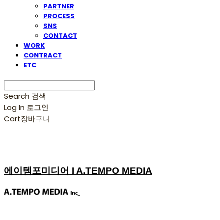
PARTNER
PROCESS
SNS
CONTACT
WORK
CONTRACT
ETC
Search
검색
Log In
로그인
Cart
장바구니
에이템포미디어 I A.TEMPO MEDIA