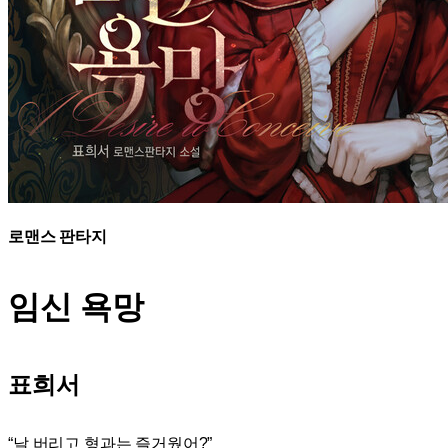
로맨스 판타지
임신 욕망
표희서
“날 버리고 형과는 즐거웠어?”