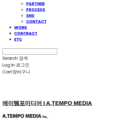
PARTNER
PROCESS
SNS
CONTACT
WORK
CONTRACT
ETC
Search
검색
Log In
로그인
Cart
장바구니
에이템포미디어 I A.TEMPO MEDIA