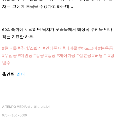
자는, 그에게 도움을 주겠다고 하는데….
ep2. 숙취에 시달리던 남자가 뒷골목에서 해장국 수인을 만나
겪는 기묘한 하루.
#현대물 #추리/스릴러 #인외존재 #피폐물 #하드코어 #능욕공
#무심공 #미인공 #강공 #광공 #개아가공 #절륜공 #허당수 #평
범수
출간처
리디
A.TEMPO MEDIA
에이템포 미디어
070 - 4100 - 0600