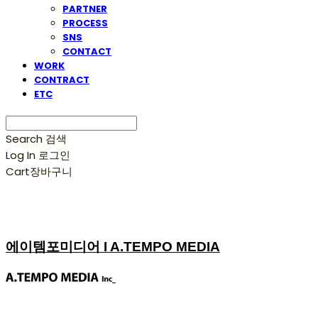
PARTNER
PROCESS
SNS
CONTACT
WORK
CONTRACT
ETC
Search
검색
Log In
로그인
Cart
장바구니
에이템포미디어 I A.TEMPO MEDIA