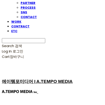
PARTNER
PROCESS
SNS
CONTACT
WORK
CONTRACT
ETC
Search
검색
Log In
로그인
Cart
장바구니
에이템포미디어 I A.TEMPO MEDIA